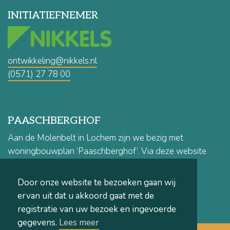
INITIATIEFNEMER
ontwikkeling@nikkels.nl
(0571) 27 78 00
PAASCHBERGHOF
Aan de Molenbelt in Lochem zijn we bezig met
woningbouwplan ‘Paaschberghof’. Via deze website
houden we u op de hoogte van het project.
Door onze website te bezoeken gaan wij
REAGEREN
ervan uit dat u akkoord gaat met de
registratie van uw bezoek en ingevoerde
gegevens.
Lees meer